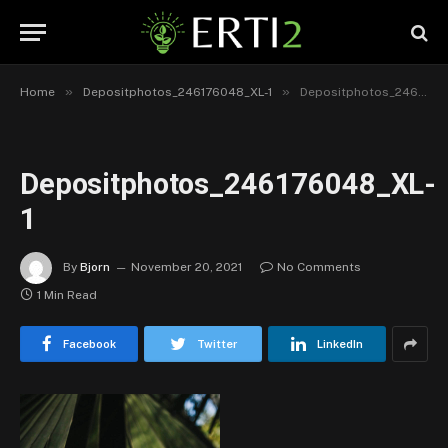
»
»
Home
Depositphotos_246176048_XL-1
Depositphotos_246176048_XL-1
Depositphotos_246176048_XL-
1
By
Bjorn
November 20, 2021
No Comments
1 Min Read
Facebook
Twitter
LinkedIn