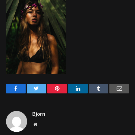
Facebook
Twitter
Pinterest
LinkedIn
Tumblr
Email
Bjorn
Website